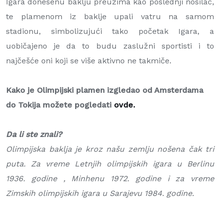
Igara donesenu baklju preuzima kao poslednji nosilac,
te plamenom iz baklje upali vatru na samom
stadionu, simbolizujući tako početak Igara, a
uobičajeno je da to budu zaslužni sportisti i to
najčešće oni koji se više aktivno ne takmiče.
Kako je Olimpijski plamen izgledao od Amsterdama
do Tokija možete pogledati
ovde.
Da li ste znali?
Olimpijska baklja je kroz našu zemlju nošena čak tri
puta. Za vreme Letnjih olimpijskih igara u Berlinu
1936. godine , Minhenu 1972. godine i za vreme
Zimskih olimpijskih igara u Sarajevu 1984. godine.