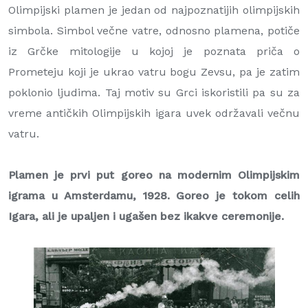
Olimpijski plamen je jedan od najpoznatijih olimpijskih
simbola. Simbol večne vatre, odnosno plamena, potiče
iz Grčke mitologije u kojoj je poznata priča o
Prometeju koji je ukrao vatru bogu Zevsu, pa je zatim
poklonio ljudima. Taj motiv su Grci iskoristili pa su za
vreme antičkih Olimpijskih igara uvek održavali večnu
vatru.
Plamen je prvi put goreo na modernim Olimpijskim
igrama u Amsterdamu, 1928. Goreo je tokom celih
Igara, ali je upaljen i ugašen bez ikakve ceremonije.