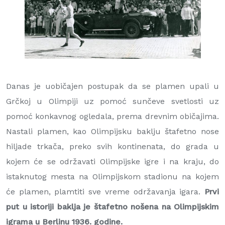
Danas je uobičajen postupak da se plamen upali u
Grčkoj u Olimpiji uz pomoć sunčeve svetlosti uz
pomoć konkavnog ogledala, prema drevnim običajima.
Nastali plamen, kao Olimpijsku baklju štafetno nose
hiljade trkača, preko svih kontinenata, do grada u
kojem će se održavati Olimpijske igre i na kraju, do
istaknutog mesta na Olimpijskom stadionu na kojem
će plamen, plamtiti sve vreme održavanja igara.
Prvi
put u istoriji baklja je štafetno nošena na Olimpijskim
igrama u Berlinu 1936. godine.