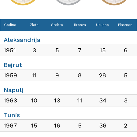
Godina
Zlato
Srebro
Bronza
Ukupno
Plasman
Aleksandrija
1951
3
5
7
15
6
Bejrut
1959
11
9
8
28
5
Napulj
1963
10
13
11
34
3
Tunis
1967
15
16
5
36
2