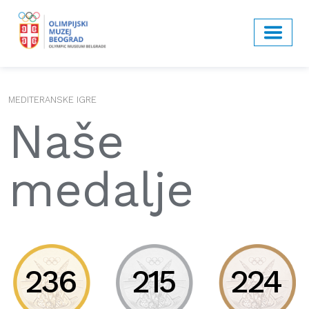
MEDITERANSKE IGRE
Naše
medalje
236
215
224