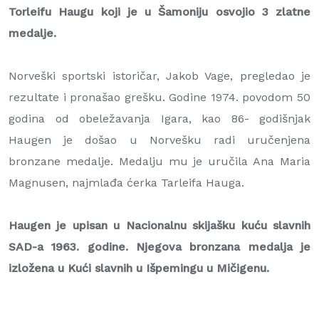
Torleifu Haugu koji je u Šamoniju osvojio 3 zlatne
medalje.
Norveški sportski istoričar, Jakob Vage, pregledao je
rezultate i pronašao grešku. Godine 1974. povodom 50
godina od obeležavanja Igara, kao 86- godišnjak
Haugen je došao u Norvešku radi uručenjena
bronzane medalje. Medalju mu je uručila Ana Maria
Magnusen, najmlađa ćerka Tarleifa Hauga.
Haugen je upisan u Nacionalnu skijašku kuću slavnih
SAD-a 1963. godine. Njegova bronzana medalja je
izložena u Kući slavnih u Išpemingu u Mičigenu.