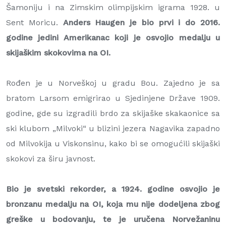
Šamoniju i na Zimskim olimpijskim igrama 1928. u
Sent Moricu.
Anders Haugen je bio prvi i do 2016.
godine jedini Amerikanac koji je osvojio medalju u
skijaškim skokovima na OI.
Rođen je u Norveškoj u gradu Bou. Zajedno je sa
bratom Larsom emigrirao u Sjedinjene Države 1909.
godine, gde su izgradili brdo za skijaške skakaonice sa
ski klubom „Milvoki“ u blizini jezera Nagavika zapadno
od Milvokija u Viskonsinu, kako bi se omogućili skijaški
skokovi za širu javnost.
Bio je svetski rekorder, a 1924. godine osvojio je
bronzanu medalju na OI, koja mu nije dodeljena zbog
greške u bodovanju, te je uručena Norvežaninu