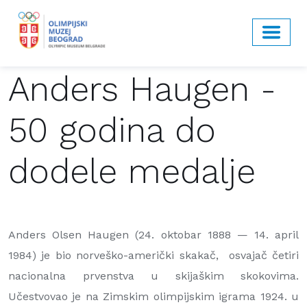
Anders Haugen -
50 godina do
dodele medalje
Anders Olsen Haugen (24. oktobar 1888 — 14. april
1984) je bio norveško-američki skakač, osvajač četiri
nacionalna prvenstva u skijaškim skokovima.
Učestvovao je na Zimskim olimpijskim igrama 1924. u