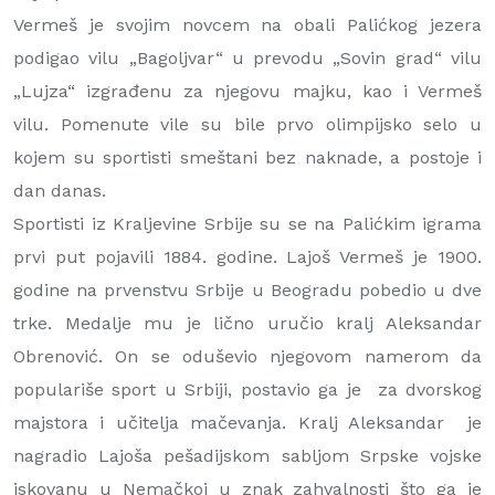
Vermeš je svojim novcem na obali Palićkog jezera
podigao vilu „Bagoljvar“ u prevodu
„
Sovin grad“ vilu
„Lujza“ izgrađenu za njegovu majku, kao i Vermeš
vilu. Pomenute vile su bile prvo olimpijsko selo u
kojem su sportisti smeštani bez naknade, a postoje i
dan danas.
Sportisti iz Kraljevine Srbije su se na Palićkim igrama
prvi put pojavili 1884. godine. Lajoš Vermeš je 1900.
godine na prvenstvu Srbije u Beogradu pobedio u dve
trke. Medalje mu je lično uručio kralj Aleksandar
Obrenović. On se oduševio njegovom namerom da
populariše sport u Srbiji, postavio ga je za dvorskog
majstora i učitelja mačevanja. Kralj Aleksandar je
nagradio Lajoša pešadijskom sabljom Srpske vojske
iskovanu u Nemačkoj u znak zahvalnosti što ga je