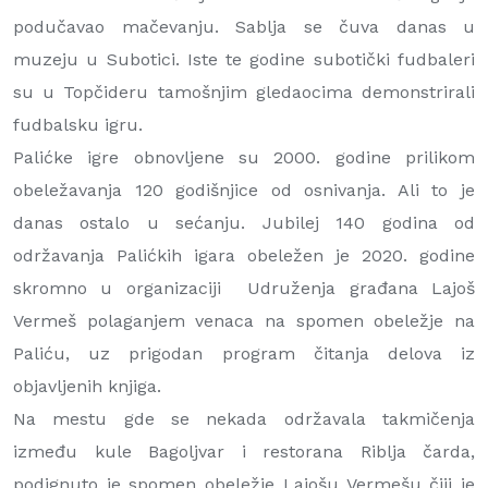
podučavao mačevanju. Sablja se čuva danas u
muzeju u Subotici. Iste te godine subotički fudbaleri
su u Topčideru tamošnjim gledaocima demonstrirali
fudbalsku igru.
Palićke igre obnovljene su 2000. godine prilikom
obeležavanja 120 godišnjice od osnivanja. Ali to je
danas ostalo u sećanju. Jubilej 140 godina od
održavanja Palićkih igara obeležen je 2020. godine
skromno u organizaciji Udruženja građana Lajoš
Vermeš polaganjem venaca na spomen obeležje na
Paliću, uz prigodan program čitanja delova iz
objavljenih knjiga.
Na mestu gde se nekada održavala takmičenja
između kule Bagoljvar i restorana Riblja čarda,
podignuto je spomen obeležje Lajošu Vermešu čiji je