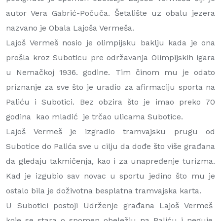
autor Vera Gabrić-Počuča. Šetalište uz obalu jezera
nazvano je Obala Lajoša Vermeša.
Lajoš Vermeš nosio je olimpijsku baklju kada je ona
prošla kroz Suboticu pre održavanja Olimpijskih igara
u Nemačkoj 1936. godine. Tim činom mu je odato
priznanje za sve što je uradio za afirmaciju sporta na
Paliću i Subotici. Bez obzira što je imao preko 70
godina kao mladić je trčao ulicama Subotice.
Lajoš Vermeš je izgradio tramvajsku prugu od
Subotice do Palića sve u cilju da dođe što više građana
da gledaju takmičenja, kao i za unapređenje turizma.
Kad je izgubio sav novac u sportu jedino što mu je
ostalo bila je doživotna besplatna tramvajska karta.
U Subotici postoji Udrženje građana Lajoš Vermeš
koje se stara o spomen obeležju na Paliću i neguje