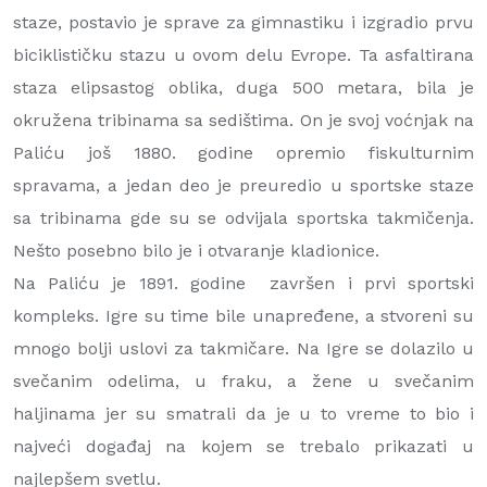
staze, postavio je sprave za gimnastiku i izgradio prvu
biciklističku stazu u ovom delu Evrope. Ta asfaltirana
staza elipsastog oblika, duga 500 metara, bila je
okružena tribinama sa sedištima. On je svoj voćnjak na
Paliću još 1880. godine opremio fiskulturnim
spravama, a jedan deo je preuredio u sportske staze
sa tribinama gde su se odvijala sportska takmičenja.
Nešto posebno bilo je i otvaranje kladionice.
Na Paliću je 1891. godine završen i prvi sportski
kompleks. Igre su time bile unapređene, a stvoreni su
mnogo bolji uslovi za takmičare. Na Igre se dolazilo u
svečanim odelima, u fraku, a žene u svečanim
haljinama jer su smatrali da je u to vreme to bio i
najveći događaj na kojem se trebalo prikazati u
najlepšem svetlu.