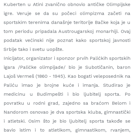
Kuberten u Atini zvanično obnovio antičke Olimpijske
igre. Veruje se da su počeci olimpizma začeti na
sportskim terenima današnje teritorije Bačke koja je u
tom periodu pripadala Austrougarskoj monarhiji. Ovaj
podatak većinski nije poznat kako sportskoj javnosti
Srbije tako i svetu uopšte.
Inicijator, organizator i sponzor prvih Palićkih sportskih
igara /Palićke olimpijade/ bio je Subotičanin, baron
Lajoš Vermeš (1860 - 1945). Kao bogati veleposednik na
Paliću imao je brojne kuće i imanja. Studirao je
medicinu u Budimpešti i bio ljubitelj sporta. Po
povratku u rodni grad, zajedno sa braćom Belom i
Nandorom osnovao je dva sportska kluba, gimnastički
i atletski. Osim što je bio ljubitelj sporta takođe se
bavio istim i to atletikom, gimnastikom, rvanjem,