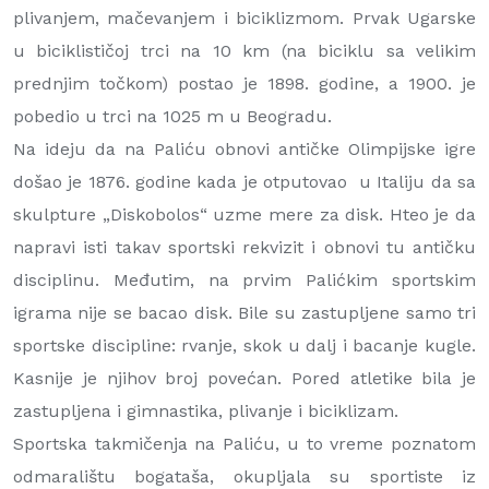
plivanjem, mačevanjem i biciklizmom. Prvak Ugarske
u biciklističoj trci na 10 km (na biciklu sa velikim
prednjim točkom) postao je 1898. godine, a 1900. je
pobedio u trci na 1025 m u Beogradu.
Na ideju da na Paliću obnovi antičke Olimpijske igre
došao je 1876. godine kada je otputovao u Italiju da sa
skulpture „Diskobolos“ uzme mere za disk. Hteo je da
napravi isti takav sportski rekvizit i obnovi tu antičku
disciplinu. Međutim, na prvim Palićkim sportskim
igrama nije se bacao disk. Bile su zastupljene samo tri
sportske discipline: rvanje, skok u dalj i bacanje kugle.
Kasnije je njihov broj povećan. Pored atletike bila je
zastupljena i gimnastika, plivanje i biciklizam.
Sportska takmičenja na Paliću, u to vreme poznatom
odmaralištu bogataša, okupljala su sportiste iz