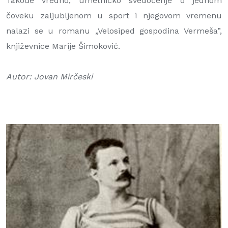
Takođe vredno, umetničko svedočenje o jednom
čoveku zaljubljenom u sport i njegovom vremenu
nalazi se u romanu „Velosiped gospodina Vermeša”,
književnice Marije Šimoković.
Autor: Jovan Mirčeski