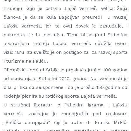
tradiciju koju je ostavio Lajoš Vermeš. Velika želja
članova je da se kula Bagoljvar preuredi u muzej
Lajoša Vermeša, jer to ovaj čovek je zaslužuje, i
pokrenuta je ta inicijativa. Time bi se grad Subotica
otvaranjem muzeja Lajošu Vermešu odužila ovom
vizionaru za sve što je on postigao za za razvoj sporta
i turizma na Paliću.
Olimpijski komitet Srbije je proslavio jubilej 100 godina
od osnivanja u Subotici 2010. godine. Na svečanosti je
bila prilika da se spomene i da je prošlo 150 godina od
rođenja pionira subotičkog sporta Lajoša Vermeša.
U stručnoj literaturi o Palićkim igrama i Lajošu
Vermešu značajna je monografija pod naslovom
„Palićka olimpijada”, čiji je autor dr Branko Mrkić.