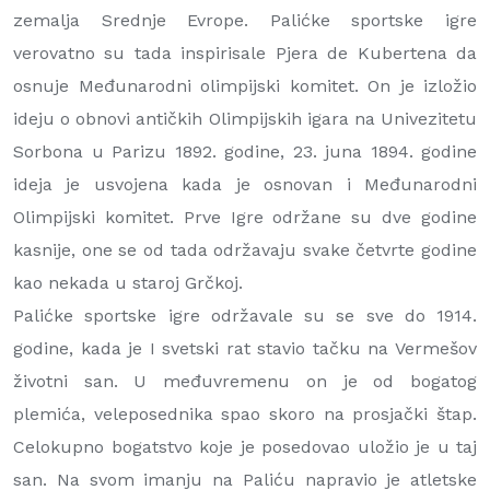
zemalja Srednje Evrope. Palićke sportske igre
verovatno su tada inspirisale Pjera de Kubertena da
osnuje Međunarodni olimpijski komitet. On je izložio
ideju o obnovi antičkih Olimpijskih igara na Univezitetu
Sorbona u Parizu 1892. godine, 23. juna 1894. godine
ideja je usvojena kada je osnovan i Međunarodni
Olimpijski komitet. Prve Igre održane su dve godine
kasnije, one se od tada održavaju svake četvrte godine
kao nekada u staroj Grčkoj.
Palićke sportske igre održavale su se sve do 1914.
godine, kada je I svetski rat stavio tačku na Vermešov
životni san. U međuvremenu on je od bogatog
plemića, veleposednika spao skoro na prosjački štap.
Celokupno bogatstvo koje je posedovao uložio je u taj
san. Na svom imanju na Paliću napravio je atletske