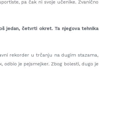
ortiste, pa čak ni svoje učenike. Zvanično
š jedan, četvrti okret. Ta njegova tehnika
ržavni rekorder u trčanju na dugim stazama,
odbio je pejsmejker. Zbog bolesti, dugo je