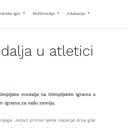
ranske igre
Multimedija
Edukacija
alja u atletici
limpijske medalje na Olimpijskim Igrama u
kim Igrama za našu zemlju.
a njega. Jedan primer jeste cepanje drva gde