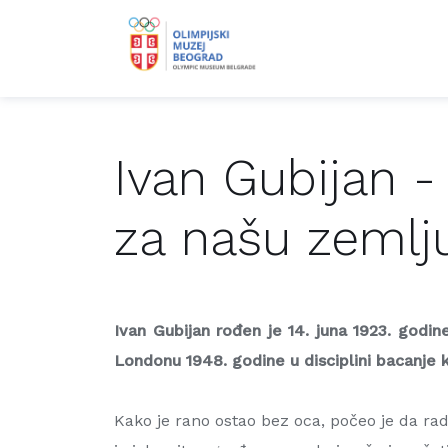
Ivan Gubijan -
za našu zemlj
Ivan Gubijan rođen je 14. juna 1923. godin
Londonu 1948. godine u disciplini bacanje k
Kako je rano ostao bez oca, počeo je da rad