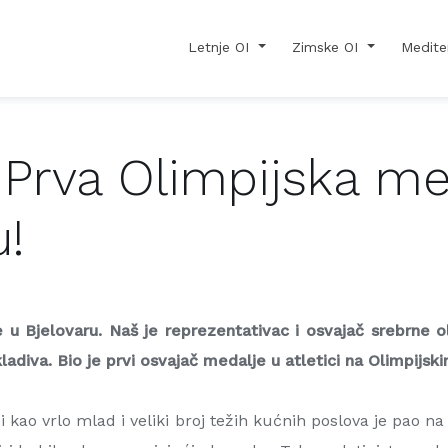
Letnje OI
Zimske OI
Medite
 Prva Olimpijska med
u!
e u Bjelovaru. Naš je reprezentativac i
osvajač srebrne o
ladiva. Bio je prvi osvajač medalje u atletici na Olimpijs
i kao vrlo mlad i veliki broj težih kućnih poslova je pao n