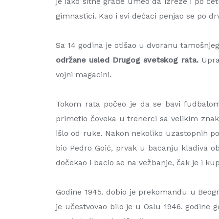
je iako sitne građe umeo da izreže i po čet
gimnastici. Kao i svi dečaci penjao se po d
Sa 14 godina je otišao u dvoranu tamošnjeg 
održane usled Drugog svetskog rata.
Uprav
vojni magacini.
Tokom rata počeo je da se bavi fudbalom
primetio čoveka u trenerci sa velikim zna
išlo od ruke. Nakon nekoliko uzastopnih pok
bio Pedro Goić, prvak u bacanju kladiva ob
dočekao i bacio se na vežbanje, čak je i ku
Godine 1945. dobio je prekomandu u Beogra
je učestvovao bilo je u Oslu 1946. godine 