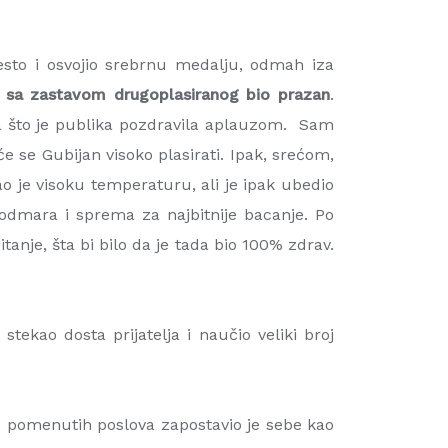
sto i osvojio srebrnu medalju, odmah iza
 sa zastavom drugoplasiranog bio prazan
.
a što je publika pozdravila aplauzom. Sam
e se Gubijan visoko plasirati. Ipak, srećom,
o je visoku temperaturu, ali je ipak ubedio
 odmara i sprema za najbitnije bacanje. Po
tanje, šta bi bilo da je tada bio 100% zdrav.
ekao dosta prijatelja i naučio veliki broj
tio pomenutih poslova zapostavio je sebe kao