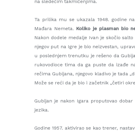
na sledećim takmičenjima.
Ta prilika mu se ukazala 1948. godine n
Mađara Nemeta.
Koliko je plasman bio 
Nakon dodele medalje Ivan je skočio salt
njegov put na Igre je bio neizvestan, uprav
u poslednjem trenutku je rešeno da Gubijan
rukovodioce tima da ga puste da izađe na 
rečima Gubijana, njegovo kladivo je tada „do
Može se reći da je bio i začetnik „četiri okr
Gubijan je nakon Igara proputovao dobar d
jezika.
Godine 1957. aktivirao se kao trener, nasta