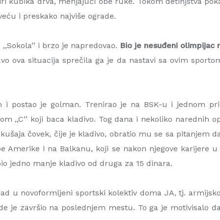
iri kubika drva, menjajući obe ruke. Tokom detinjstva pok
rveću i preskako najviše ograde.
,,Sokola’’ i brzo je napredovao.
Bio je nesuđeni olimpijac
o ova situacija sprečila ga je da nastavi sa ovim sport
 i postao je golman. Trenirao je na BSK-u i jednom pr
kom ,,C’’ koji baca kladivo. Tog dana i nekoliko narednih
ušaja čovek, čije je kladivo, obratio mu se sa pitanjem da 
e Amerike i na Balkanu, koji se nakon njegove karijere u Č
pio jedno manje kladivo od druga za 15 dinara.
d u novoformljeni sportski kolektiv doma JA, tj. armijsk
gde je završio na poslednjem mestu. To ga je motivisalo d