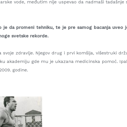
čarske vode, međutim nije uspevao da nadmaši tadašnje sp
 je da promeni tehniku, te je pre samog bacanja uveo jo
mnoge svetske rekorde.
a svoje zdravlje. Njegov drug i prvi komšija, višestruki d
nsku akademiju gde mu je ukazana medicinska pomoć. Ipak, 
2009. godine.