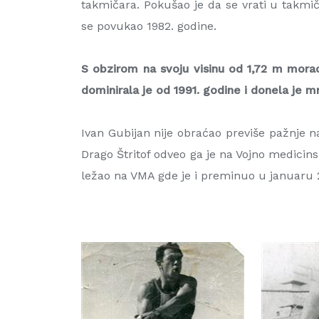
takmičara. Pokušao je da se vrati u takmi
se povukao 1982. godine.
S obzirom na svoju visinu od 1,72 m morao
dominirala je od 1991. godine i donela je 
Ivan Gubijan nije obraćao previše pažnje n
Drago Štritof odveo ga je na Vojno medici
ležao na VMA gde je i preminuo u januaru 