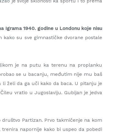
azao je svoje sklonosti ka sportu i to prema
 na Igrama 1940. godine u Londonu koje nisu
om kako su sve gimnastičke dvorane postale
ilikom je na putu ka terenu na proplanku
 oprobao se u bacanju, međutim nije mu baš
li želi da ga uči kako da baca. U pitanju je
ileu vratio u Jugoslaviju. Gubijan je jedva
o društvo Partizan. Prvo takmičenje na kom
a trenira napornije kako bi uspeo da pobedi