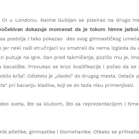
a OI u Londonu. Naime Gubijan se plasirao na drugo me
neočekivan dokazuje momenat da je tokom himne jarbol
o sa postolja i tako pokazao deo svog gimnastičkog umeć
o jer neki naši stručnjaci su smatrali da nema izgleda da ć
 putuje na Igre. Dan pred takmičenje, pozlilo mu je, ima
bacalište. Provukao se kroz kvalifikacije i počeo da se
bilo krila“. Odletelo je „visoko“ do drugog mesta. Ostaće pi
eta“ pri bacanju kladiva, koji se do tada nisu primenjivali.
eo sveta, što sa klubom, što sa reprezentacijom i time st
vnik atletike, gimnastike i biomehanike. Otkako se prihva