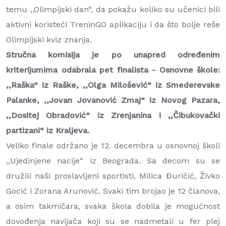
temu ,,Olimpijski dan“, da pokažu koliko su učenici bili
aktivni koristeći TreninGO aplikaciju i da što bolje reše
Olimpijski kviz znanja.
Stručna komisija je po unapred određenim
kriterijumima odabrala pet finalista - Osnovne škole:
,,Raška“ iz Raške, ,,Olga Milošević“ iz Smederevske
Palanke, ,,Jovan Jovanović Zmaj“ iz Novog Pazara,
,,Dositej Obradović“ iz Zrenjanina i ,,Čibukovački
partizani“ iz Kraljeva.
Veliko finale održano je 12. decembra u osnovnoj školi
,,Ujedinjene nacije“ iz Beograda. Sa decom su se
družili naši proslavljeni sportisti, Milica Đuričić, Živko
Gocić i Zorana Arunović. Svaki tim brojao je 12 članova,
a osim takmičara, svaka škola dobila je mogućnost
dovođenja navijača koji su se nadmetali u fer plej