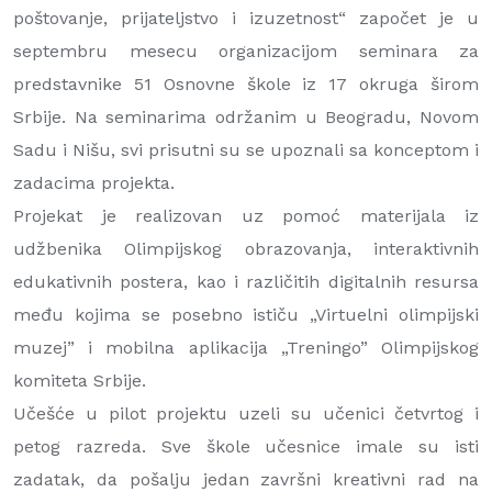
poštovanje, prijateljstvo i izuzetnost“ započet je u
septembru mesecu organizacijom seminara za
predstavnike 51 Osnovne škole iz 17 okruga širom
Srbije. Na seminarima održanim u Beogradu, Novom
Sadu i Nišu, svi prisutni su se upoznali sa konceptom i
zadacima projekta.
Projekat je realizovan uz pomoć materijala iz
udžbenika Olimpijskog obrazovanja, interaktivnih
edukativnih postera, kao i različitih digitalnih resursa
među kojima se posebno ističu „Virtuelni olimpijski
muzej” i mobilna aplikacija „Treningo” Olimpijskog
komiteta Srbije.
Učešće u pilot projektu uzeli su učenici četvrtog i
petog razreda. Sve škole učesnice imale su isti
zadatak, da pošalju jedan završni kreativni rad na