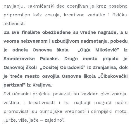
navijanju. Takmičarski deo ocenjivan je kroz posebno
pripremljen kviz znanja, kreativne zadatke i fizičku
aktivnost.
Za sve finaliste obezbeđene su vredne nagrade, a u
veoma neizvesnom i uzbudljivom nadmetanju, pobedu
je odnela Osnovna škola „Olga Milošević” iz
Smederevske Palanke. Drugo mesto pripalo je
Osnovnoj školi „Dositej Obradović” iz Zrenjanina, dok
je treće mesto osvojila Osnovna škola „Čibukovački
partizani” iz Kraljeva.
Svi učesnici projekta pokazali su zavidan nivo znanja,
veština i kreativnosti i na najbolji mogući način
promovisali su olimpijske vrednosti i olimpijski moto:
„Brže, više, jače – zajedno”.