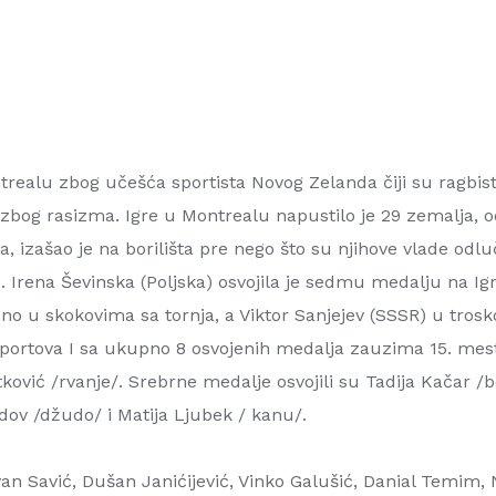
realu zbog učešća sportista Novog Zelanda čiji su ragbisti 
bog rasizma. Igre u Montrealu napustilo je 29 zemalja, od k
, izašao je na borilišta pre nego što su njihove vlade odlu
 Irena Ševinska (Poljska) osvojila je sedmu medalju na Igr
topno u skokovima sa tornja, a Viktor Sanjejev (SSSR) u tros
4 sportova I sa ukupno 8 osvojenih medalja zauzima 15. 
ković /rvanje/. Srebrne medalje osvojili su Tadija Kačar /bo
ov /džudo/ i Matija Ljubek / kanu/.
van Savić, Dušan Janićijević, Vinko Galušić, Danial Temim, 