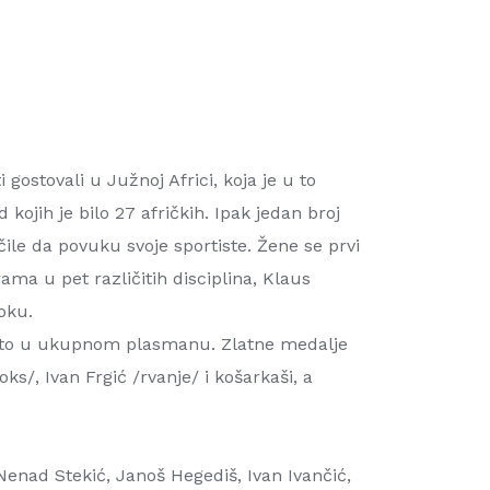
gostovali u Južnoj Africi, koja je u to
ojih je bilo 27 afričkih. Ipak jedan broj
čile da povuku svoje sportiste. Žene se prvi
ama u pet različitih disciplina, Klaus
koku.
mesto u ukupnom plasmanu. Zlatne medalje
ks/, Ivan Frgić /rvanje/ i košarkaši, a
Nenad Stekić, Janoš Hegediš, Ivan Ivančić,