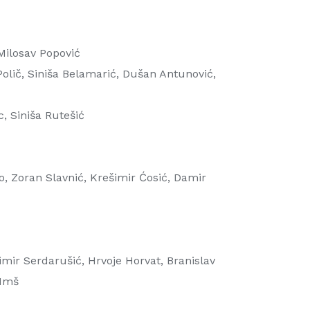
 Milosav Popović
Polič, Siniša Belamarić, Dušan Antunović,
, Siniša Rutešić
go, Zoran Slavnić, Krešimir Ćosić, Damir
imir Serdarušić, Hrvoje Horvat, Branislav
NImš