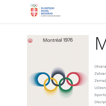
M
Otvara
Zatvar
Zemalj
Učesni
Sporto
Discip