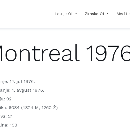
Letnje OI
Zimske OI
Medite
ontreal 197
nje: 17. jul 1976.
anje: 1. avgust 1976.
a: 92
ka: 6084 (4824 M, 1260 Ž)
va: 21
lina: 198