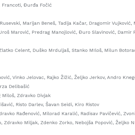
a Francoti, Đurđa Fočić
Ace Rusevski, Marijan Beneš, Tadija Kačar, Dragomir Vujković,
Uroš Marović, Predrag Manojlović, Đuro Slavinović, Damir 
 Zlatko Celent, Duško Mrduljaš, Stanko MIloš, Milun Botorac
nović, Vinko Jelovac, Rajko Žižić, Željko Jerkov, Andro Kne
rza Delibašić
g Miloš, Zdravko Divjak
šavić, Risto Darlev, Šavan Seidi, Kiro Ristov
dravko Rađenović, Milorad Karalić, Radisav Pavičević, Zvon
o, Zdravko Miljak, Zdenko Zorko, Nebojša Popović, Željko 