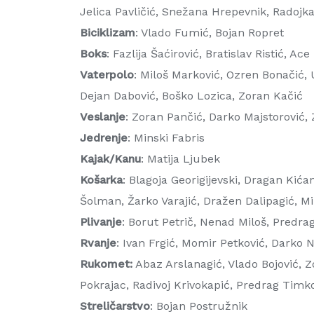
Jelica Pavličić, Snežana Hrepevnik, Radojk
Biciklizam
: Vlado Fumić, Bojan Ropret
Boks
: Fazlija Šaćirović, Bratislav Ristić, 
Vaterpolo
: Miloš Marković, Ozren Bonačić, 
Dejan Dabović, Boško Lozica, Zoran Kačić
Veslanje
: Zoran Pančić, Darko Majstorović,
Jedrenje
: Minski Fabris
Kajak/Kanu
: Matija Ljubek
Košarka
: Blagoja Georigijevski, Dragan Kića
Šolman, Žarko Varajić, Dražen Dalipagić, Mi
Plivanje
: Borut Petrič, Nenad Miloš, Predra
Rvanje
: Ivan Frgić, Momir Petković, Darko Ni
Rukomet:
Abaz Arslanagić, Vlado Bojović, Z
Pokrajac, Radivoj Krivokapić, Predrag Timk
Streličarstvo
: Bojan Postružnik