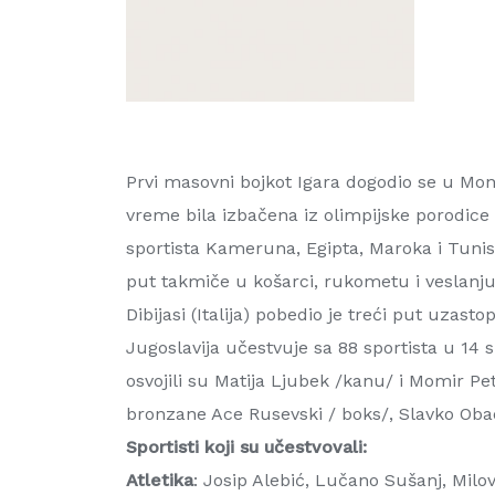
Prvi masovni bojkot Igara dogodio se u Mont
vreme bila izbačena iz olimpijske porodice z
sportista Kameruna, Egipta, Maroka i Tunisa
put takmiče u košarci, rukometu i veslanju.
Dibijasi (Italija) pobedio je treći put uzas
Jugoslavija učestvuje sa 88 sportista u 1
osvojili su Matija Ljubek /kanu/ i Momir Pet
bronzane Ace Rusevski / boks/, Slavko Obad
Sportisti koji su učestvovali:
Atletika
: Josip Alebić, Lučano Sušanj, Milo