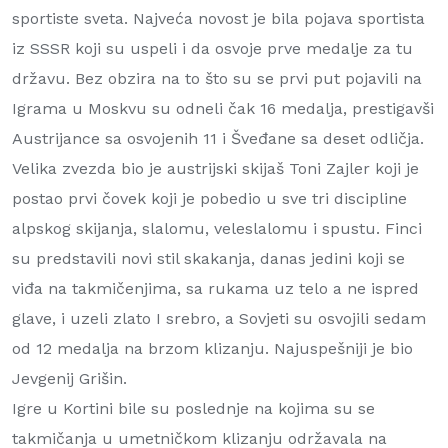
sportiste sveta. Najveća novost je bila pojava sportista
iz SSSR koji su uspeli i da osvoje prve medalje za tu
državu. Bez obzira na to što su se prvi put pojavili na
Igrama u Moskvu su odneli čak 16 medalja, prestigavši
Austrijance sa osvojenih 11 i Šveđane sa deset odličja.
Velika zvezda bio je austrijski skijaš Toni Zajler koji je
postao prvi čovek koji je pobedio u sve tri discipline
alpskog skijanja, slalomu, veleslalomu i spustu. Finci
su predstavili novi stil skakanja, danas jedini koji se
viđa na takmičenjima, sa rukama uz telo a ne ispred
glave, i uzeli zlato I srebro, a Sovjeti su osvojili sedam
od 12 medalja na brzom klizanju. Najuspešniji je bio
Jevgenij Grišin.
Igre u Kortini bile su poslednje na kojima su se
takmičanja u umetničkom klizanju održavala na