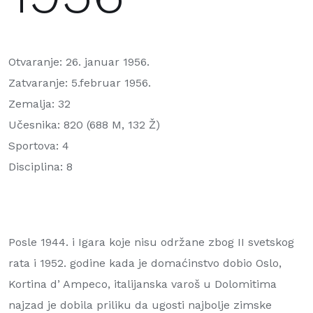
Otvaranje: 26. januar 1956.
Zatvaranje: 5.februar 1956.
Zemalja: 32
Učesnika: 820 (688 M, 132 Ž)
Sportova: 4
Disciplina: 8
Posle 1944. i Igara koje nisu održane zbog II svetskog
rata i 1952. godine kada je domaćinstvo dobio Oslo,
Kortina d’ Ampeco, italijanska varoš u Dolomitima
najzad je dobila priliku da ugosti najbolje zimske