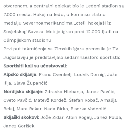
otvorenom, a centralni objekat bio je Ledeni stadion sa
7.000 mesta. Hokej na ledu, u kome su zlatnu
medalju Severnoamerikancima „oteli’ hokejaši iz
Sovjetskog Saveza. Meč je igran pred 12.000 ljudi na
Olimpijskom stadionu.
Prvi put takmičenja sa Zimskih igara prenosila je TV.
Jugoslaviju je predstavljalo sedamnaestoro sportista:
Sportisiti koji su učestvovali
:
Alpsko skijanje
: Franc Cvenkelj, Ludvik Dornig, Jože
Ilija, Slava Župančić
Nordijsko skijanje
: Zdravko Hlebanja, Janez Pavčić,
Cveto Pavčić, Matevž Kordež. Štefan Robač, Amalija
Belaj, Mara Rekar, Nada Birko, Biserka Vodenlič
Skijaški skokovi:
Jože Zidar, Albin Rogelj, Janez Polda,
Janez Gorišek.